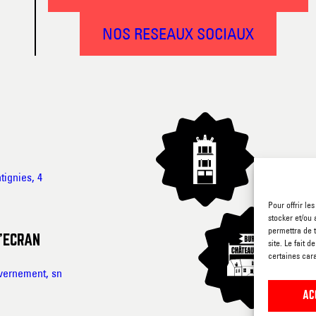
NOS RESEAUX SOCIAUX
tignies, 4
Pour offrir le
stocker et/ou 
permettra de 
’ECRAN
site. Le fait 
certaines cara
vernement, sn
AC