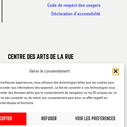
Code de respect des usagers
Déclaration d’accessibilité
CENTRE DES ARTS DE LA RUE
Rue de France, 20-22
Gérer le consentement
7800 Ath
s meilleures expériences, nous utilisons des technologies telles que les cookies pour
accéder aux informations des appareils. Le fait de consentir à ces technologies nous
traiter des données telles que le comportement de navigation ou les ID uniques sur ce
RUEE VERS L’ART
de ne pas consentir ou de retirer son consentement peut avoir un effet négatif sur
ctéristiques et fonctions.
Rue du Gouvernement, sn
7800 Ath
CEPTER
REFUSER
VOIR LES PRÉFÉRENCES