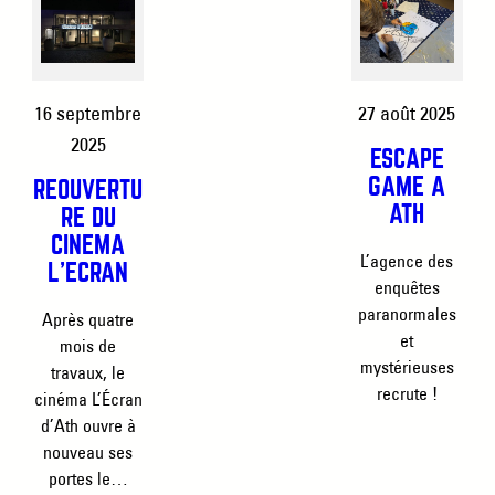
16 septembre
27 août 2025
2025
ESCAPE
GAME À
RÉOUVERTU
ATH
RE DU
CINÉMA
L’agence des
L’ÉCRAN
enquêtes
paranormales
Après quatre
et
mois de
mystérieuses
travaux, le
recrute !
cinéma L’Écran
d’Ath ouvre à
nouveau ses
portes le…