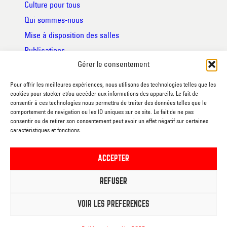
Culture pour tous
Qui sommes-nous
Mise à disposition des salles
Publications
Gérer le consentement
Foire aux questions
Partenaires
Pour offrir les meilleures expériences, nous utilisons des technologies telles que les
cookies pour stocker et/ou accéder aux informations des appareils. Le fait de
consentir à ces technologies nous permettra de traiter des données telles que le
RGPD
comportement de navigation ou les ID uniques sur ce site. Le fait de ne pas
consentir ou de retirer son consentement peut avoir un effet négatif sur certaines
Conditions générales de vente
caractéristiques et fonctions.
Code de respect des usagers
Déclaration d’accessibilité
ACCEPTER
REFUSER
VOIR LES PRÉFÉRENCES
PALACE