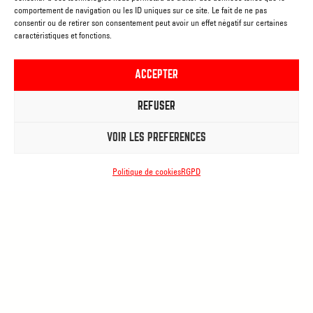
comportement de navigation ou les ID uniques sur ce site. Le fait de ne pas
consentir ou de retirer son consentement peut avoir un effet négatif sur certaines
caractéristiques et fonctions.
RGPD
Conditions générales de vente
ACCEPTER
Code de respect des usagers
Déclaration d’accessibilité
REFUSER
VOIR LES PRÉFÉRENCES
Politique de cookies
RGPD
PALACE
Rue de
Brantignies, 4
7800 Ath
CENTRE DES ARTS
DE LA RUE