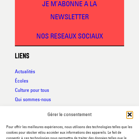
JE M’ABONNE A LA
NEWSLETTER
NOS RESEAUX SOCIAUX
LIENS
Actualités
Écoles
Culture pour tous
Qui sommes-nous
Mise à disposition des salles
Gérer le consentement
Publications
Foire aux questions
Pour offrir les meilleures expériences, nous utilisons des technologies telles que les
cookies pour stocker et/ou accéder aux informations des appareils. Le fait de
Partenaires
consentir à ces technologies nous permettra de traiter des données telles que le