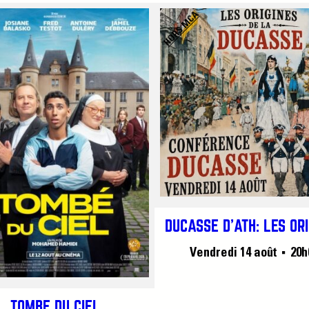
HORS MCA
DUCASSE D’ATH: LES OR
Vendredi 14 août
20h
■
TOMBÉ DU CIEL