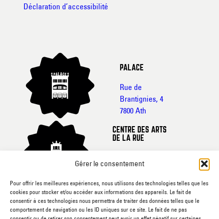
Déclaration d’accessibilité
PALACE
Rue de
Brantignies, 4
7800 Ath
CENTRE DES ARTS
DE LA RUE
Rue de France, 20-
Gérer le consentement
22
7800 Ath
Pour offrir les meilleures expériences, nous utilisons des technologies telles que les
cookies pour stocker et/ou accéder aux informations des appareils. Le fait de
CINEMA L’ECRAN
consentir à ces technologies nous permettra de traiter des données telles que le
comportement de navigation ou les ID uniques sur ce site. Le fait de ne pas
Rue du
consentir ou de retirer son consentement peut avoir un effet négatif sur certaines