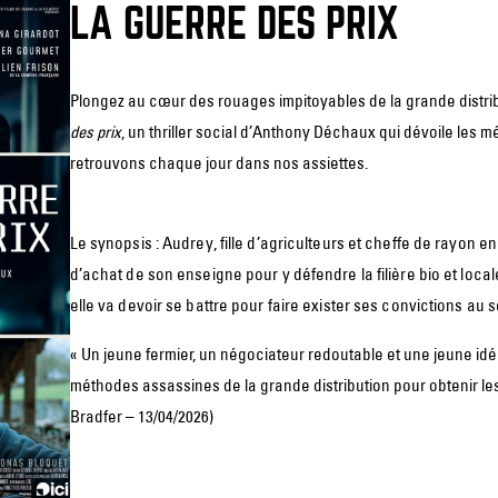
LA GUERRE DES PRIX
Plongez au cœur des rouages impitoyables de la grande distrib
des prix
, un thriller social d’Anthony Déchaux qui dévoile le
retrouvons chaque jour dans nos assiettes.
Le synopsis : Audrey, fille d’agriculteurs et cheffe de rayon en
d’achat de son enseigne pour y défendre la filière bio et loca
elle va devoir se battre pour faire exister ses convictions au 
« Un jeune fermier, un négociateur redoutable et une jeune idéa
méthodes assassines de la grande distribution pour obtenir les
Bradfer – 13/04/2026)