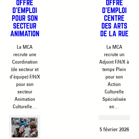
OFFRE
OFFRE
D’EMPLOI
D’EMPLOI
POUR SON
CENTRE
SECTEUR
DES ARTS
ANIMATION
DE LA RUE
La MCA
La MCA
recrute une
recrute un
Coordination
Adjoint F/H/X à
(de secteur et
temps Plein
d’équipe) F/H/X
pour son
pour son
Action
secteur
Culturelle
Animation
Spécialisée
Culturelle…
en…
5 février 2026