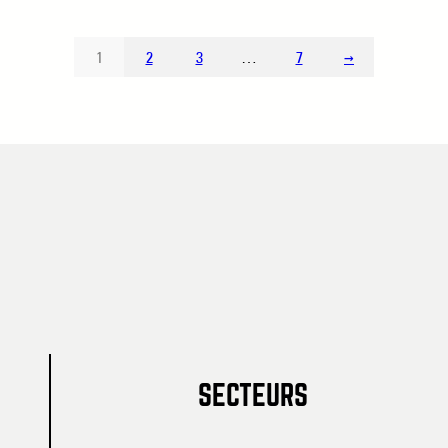
1
2
3
…
7
→
SECTEURS