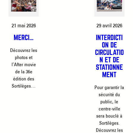
21 mai 2026
29 avril 2026
MERCI…
INTERDICTI
ON DE
Découvrez les
CIRCULATIO
photos et
N ET DE
l’After movie
STATIONNE
de la 36e
MENT
édition des
Sortilèges…
Pour garantir la
sécurité du
public, le
centre-ville
sera bouclé à
Sortilèges.
Découvrez les