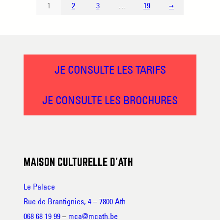
1
2
3
…
19
→
JE CONSULTE LES TARIFS
JE CONSULTE LES BROCHURES
MAISON CULTURELLE D’ATH
Le Palace
Rue de Brantignies, 4 – 7800 Ath
068 68 19 99
–
mca@mcath.be