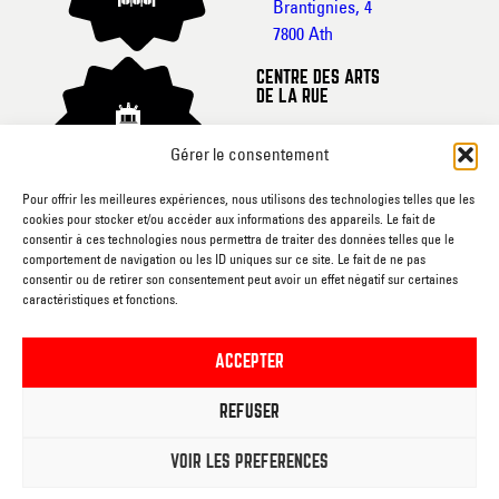
Brantignies, 4
7800 Ath
CENTRE DES ARTS
DE LA RUE
Rue de France, 20-
Gérer le consentement
22
7800 Ath
Pour offrir les meilleures expériences, nous utilisons des technologies telles que les
cookies pour stocker et/ou accéder aux informations des appareils. Le fait de
CINEMA L’ECRAN
consentir à ces technologies nous permettra de traiter des données telles que le
comportement de navigation ou les ID uniques sur ce site. Le fait de ne pas
Rue du
consentir ou de retirer son consentement peut avoir un effet négatif sur certaines
caractéristiques et fonctions.
Gouvernement, sn
7800 Ath
ACCEPTER
RUEE VERS L’ART
REFUSER
Rue du
Gouvernement, sn
VOIR LES PRÉFÉRENCES
7800 Ath