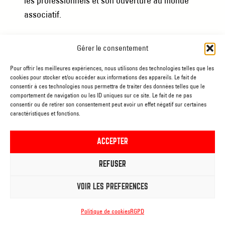
les professionnels et son ouverture au monde
associatif.
Gérer le consentement
Pour offrir les meilleures expériences, nous utilisons des technologies telles que les
cookies pour stocker et/ou accéder aux informations des appareils. Le fait de
JE CONSULTE LES TARIFS
consentir à ces technologies nous permettra de traiter des données telles que le
comportement de navigation ou les ID uniques sur ce site. Le fait de ne pas
consentir ou de retirer son consentement peut avoir un effet négatif sur certaines
caractéristiques et fonctions.
JE CONSULTE LES BROCHURES
ACCEPTER
REFUSER
MAISON CULTURELLE D’ATH
VOIR LES PRÉFÉRENCES
Le Palace
Politique de cookies
RGPD
Rue de Brantignies, 4 – 7800 Ath