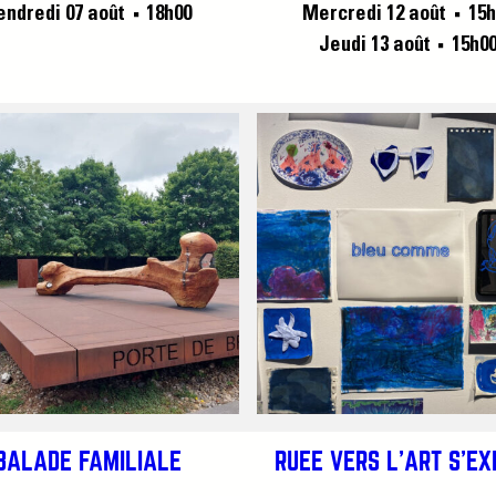
endredi 07 août
18h00
Mercredi 12 août
15h
■
■
Jeudi 13 août
15h0
■
BALADE FAMILIALE
RUÉE VERS L’ART S’E