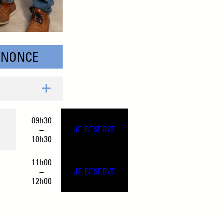
NNONCE
09h30
–
JE RÉSERVE
10h30
11h00
–
JE RÉSERVE
12h00