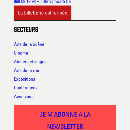
068 68 19 98
–
billet@mcath.be
La billetterie est fermée
SECTEURS
Arts de la scène
Cinéma
Ateliers et stages
Arts de la rue
Expositions
Conférences
Avec vous
JE M’ABONNE A LA
NEWSLETTER