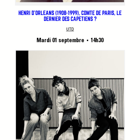
HENRI D’ORLÉANS (1908-1999), COMTE DE PARIS, LE
DERNIER DES CAPÉTIENS ?
UTD
Mardi 01 septembre
14h30
■