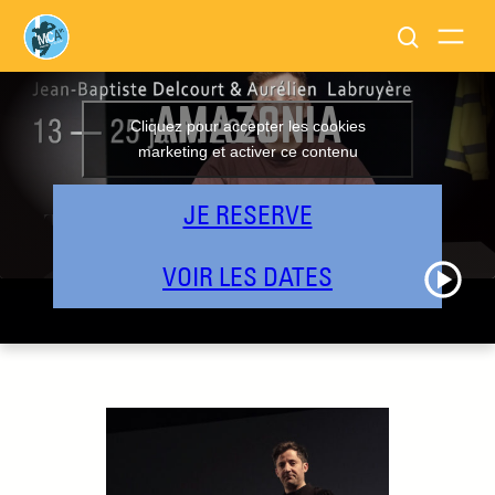
AMAZONIA
Cliquez pour accepter les cookies
marketing et activer ce contenu
JE RESERVE
VOIR LES DATES