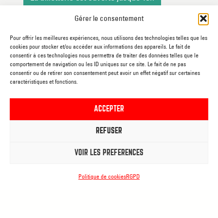
Gérer le consentement
SECTEURS
Pour offrir les meilleures expériences, nous utilisons des technologies telles que les
cookies pour stocker et/ou accéder aux informations des appareils. Le fait de
Arts de la scène
consentir à ces technologies nous permettra de traiter des données telles que le
Cinéma
comportement de navigation ou les ID uniques sur ce site. Le fait de ne pas
consentir ou de retirer son consentement peut avoir un effet négatif sur certaines
Ateliers et stages
caractéristiques et fonctions.
Arts de la rue
Expositions
ACCEPTER
Conférences
REFUSER
Avec vous
VOIR LES PRÉFÉRENCES
JE M’ABONNE A LA
Politique de cookies
RGPD
NEWSLETTER