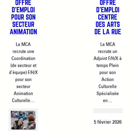
OFFRE
OFFRE
D’EMPLOI
D’EMPLOI
POUR SON
CENTRE
SECTEUR
DES ARTS
ANIMATION
DE LA RUE
La MCA
La MCA
recrute une
recrute un
Coordination
Adjoint F/H/X à
(de secteur et
temps Plein
d’équipe) F/H/X
pour son
pour son
Action
secteur
Culturelle
Animation
Spécialisée
Culturelle…
en…
5 février 2026