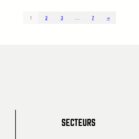
1
2
3
…
7
→
SECTEURS