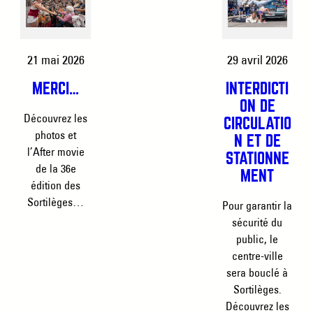
21 mai 2026
29 avril 2026
MERCI…
INTERDICTI
ON DE
Découvrez les
CIRCULATIO
photos et
N ET DE
l’After movie
STATIONNE
de la 36e
MENT
édition des
Sortilèges…
Pour garantir la
sécurité du
public, le
centre-ville
sera bouclé à
Sortilèges.
Découvrez les