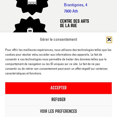
Brantignies, 4
7800 Ath
CENTRE DES ARTS
DE LA RUE
Rue de France, 20-
Gérer le consentement
22
7800 Ath
Pour offrir les meilleures expériences, nous utilisons des technologies telles que les
cookies pour stocker et/ou accéder aux informations des appareils. Le fait de
CINEMA L’ECRAN
consentir à ces technologies nous permettra de traiter des données telles que le
comportement de navigation ou les ID uniques sur ce site. Le fait de ne pas
Rue du
consentir ou de retirer son consentement peut avoir un effet négatif sur certaines
caractéristiques et fonctions.
Gouvernement, sn
7800 Ath
ACCEPTER
RUEE VERS L’ART
REFUSER
Rue du
Gouvernement, sn
VOIR LES PRÉFÉRENCES
7800 Ath