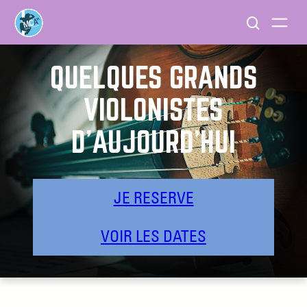
QUELQUES GRANDS
VIOLONISTES
D’AUJOURD’HUI
JE RESERVE
VOIR LES DATES