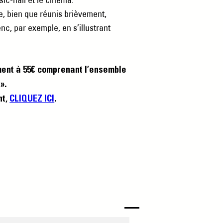
, bien que réunis brièvement,
c, par exemple, en s’illustrant
ment à 55€ comprenant l’ensemble
».
nt,
CLIQUEZ ICI
.