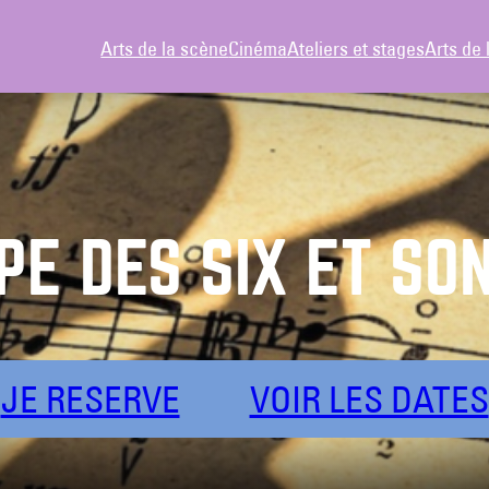
Arts de la scène
Cinéma
Ateliers et stages
Arts de 
PE DES SIX ET SO
JE RESERVE
VOIR LES DATES