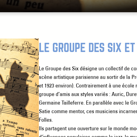
LE GROUPE DES SIX ET
Le Groupe des Six désigne un collectif de c
scène artistique parisienne au sortir de la 
et 1923 environ). Contrairement à une école ri
groupe d’amis aux styles variés : Auric, Dur
Germaine Tailleferre. En parallèle avec le G
Satie comme mentor, ces musiciens incarnen
Folles.
Ils partagent une ouverture sur le monde mo
d’influences populaires comme le jazz, le mu