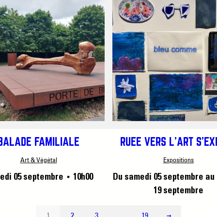
BALADE FAMILIALE
RUÉE VERS L’ART S’E
Art & Végétal
Expositions
edi 05 septembre
10h00
Du samedi 05 septembre
au
■
19 septembre
1
2
3
…
19
→