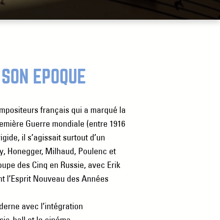
 SON ÉPOQUE
ompositeurs français qui a marqué la
Première Guerre mondiale (entre 1916
gide, il s’agissait surtout d’un
ey, Honegger, Milhaud, Poulenc et
roupe des Cinq en Russie, avec Erik
t l’Esprit Nouveau des Années
derne avec l’intégration
sic-hall et le cinéma.