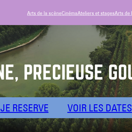
Arts de la scène
Cinéma
Ateliers et stages
Arts de 
E, PRÉCIEUSE GO
JE RESERVE
VOIR LES DATES