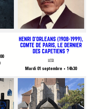
HENRI D’ORLÉANS (1908-1999),
COMTE DE PARIS, LE DERNIER
DES CAPÉTIENS ?
00
UTD
0
Mardi 01 septembre
14h30
■