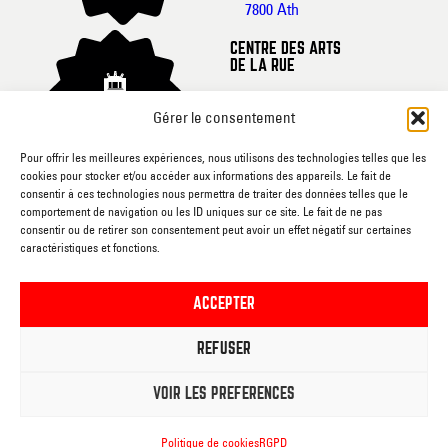
7800 Ath
CENTRE DES ARTS
DE LA RUE
Rue de France, 20-
Gérer le consentement
22
7800 Ath
Pour offrir les meilleures expériences, nous utilisons des technologies telles que les
cookies pour stocker et/ou accéder aux informations des appareils. Le fait de
CINEMA L’ECRAN
consentir à ces technologies nous permettra de traiter des données telles que le
comportement de navigation ou les ID uniques sur ce site. Le fait de ne pas
Rue du
consentir ou de retirer son consentement peut avoir un effet négatif sur certaines
caractéristiques et fonctions.
Gouvernement, sn
7800 Ath
ACCEPTER
RUEE VERS L’ART
REFUSER
Rue du
Gouvernement, sn
VOIR LES PRÉFÉRENCES
7800 Ath
Politique de cookies
RGPD