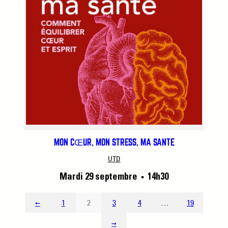
MON CŒUR, MON STRESS, MA SANTÉ
UTD
Mardi 29 septembre
14h30
■
←
1
2
3
4
…
19
→