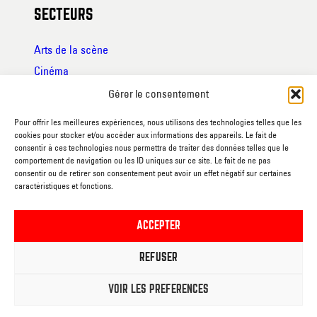
SECTEURS
Arts de la scène
Cinéma
Ateliers et stages
Gérer le consentement
Arts de la rue
Pour offrir les meilleures expériences, nous utilisons des technologies telles que les
Expositions
cookies pour stocker et/ou accéder aux informations des appareils. Le fait de
consentir à ces technologies nous permettra de traiter des données telles que le
Conférences
comportement de navigation ou les ID uniques sur ce site. Le fait de ne pas
consentir ou de retirer son consentement peut avoir un effet négatif sur certaines
Avec vous
caractéristiques et fonctions.
JE M’ABONNE A LA
ACCEPTER
NEWSLETTER
REFUSER
VOIR LES PRÉFÉRENCES
NOS RESEAUX SOCIAUX