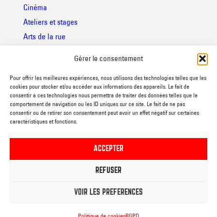
Cinéma
Ateliers et stages
Arts de la rue
Expositions
Gérer le consentement
Conférences
Pour offrir les meilleures expériences, nous utilisons des technologies telles que les
Avec vous
cookies pour stocker et/ou accéder aux informations des appareils. Le fait de
consentir à ces technologies nous permettra de traiter des données telles que le
comportement de navigation ou les ID uniques sur ce site. Le fait de ne pas
JE M’ABONNE A LA
consentir ou de retirer son consentement peut avoir un effet négatif sur certaines
caractéristiques et fonctions.
NEWSLETTER
ACCEPTER
NOS RESEAUX SOCIAUX
REFUSER
LIENS
VOIR LES PRÉFÉRENCES
Actualités
Politique de cookies
RGPD