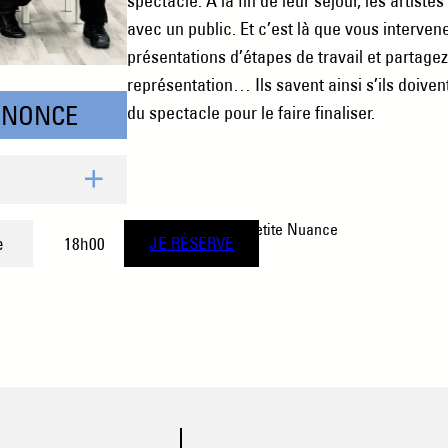
spectacle. À la fin de leur séjour, les artistes
avec un public. Et c’est là que vous interven
présentations d’étapes de travail et partagez
représentation… Ils savent ainsi s’ils doivent 
NNONCE
du spectacle pour le faire finaliser.
Cie Petite Nuance
e
18h00
JE RÉSERVE