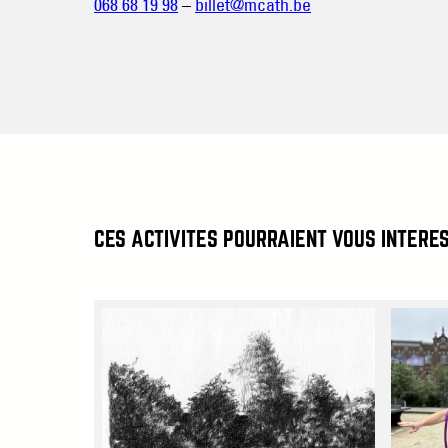
068 68 19 98
–
billet@mcath.be
CES ACTIVITÉS POURRAIENT VOUS INTÉRE