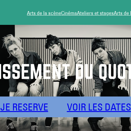
Arts de la scène
Cinéma
Ateliers et stages
Arts de 
ISSEMENT DU QUOT
JE RESERVE
VOIR LES DATES