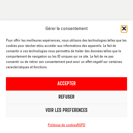
Gérer le consentement
PALACE
Pour offrir les meilleures expériences, nous utilisons des technologies telles que les
Rue de
cookies pour stocker et/ou accéder aux informations des appareils. Le fait de
Brantignies, 4
consentir à ces technologies nous permettra de traiter des données telles que le
comportement de navigation ou les ID uniques sur ce site. Le fait de ne pas
7800 Ath
consentir ou de retirer son consentement peut avoir un effet négatif sur certaines
caractéristiques et fonctions.
CENTRE DES ARTS
DE LA RUE
ACCEPTER
Rue de France, 20-
22
REFUSER
7800 Ath
VOIR LES PRÉFÉRENCES
CINEMA L’ECRAN
Rue du
Politique de cookies
RGPD
Gouvernement, sn