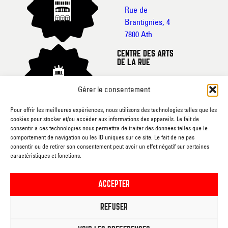
Rue de
Brantignies, 4
7800 Ath
CENTRE DES ARTS
DE LA RUE
Rue de France, 20-
Gérer le consentement
22
7800 Ath
Pour offrir les meilleures expériences, nous utilisons des technologies telles que les
cookies pour stocker et/ou accéder aux informations des appareils. Le fait de
CINEMA L’ECRAN
consentir à ces technologies nous permettra de traiter des données telles que le
comportement de navigation ou les ID uniques sur ce site. Le fait de ne pas
Rue du
consentir ou de retirer son consentement peut avoir un effet négatif sur certaines
caractéristiques et fonctions.
Gouvernement, sn
7800 Ath
ACCEPTER
RUEE VERS L’ART
REFUSER
Rue du
Gouvernement, sn