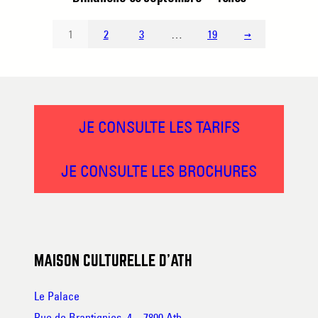
1
2
3
…
19
→
JE CONSULTE LES TARIFS
JE CONSULTE LES BROCHURES
MAISON CULTURELLE D’ATH
Le Palace
Rue de Brantignies, 4 – 7800 Ath