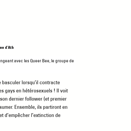
ee d’Ath
ngeant avec les Queer Bee, le groupe de 
e basculer lorsqu’il contracte
s gays en hétérosexuels ! Il voit
 son dernier follower (et premier
umer. Ensemble, ils partiront en
t d’empêcher l’extinction de