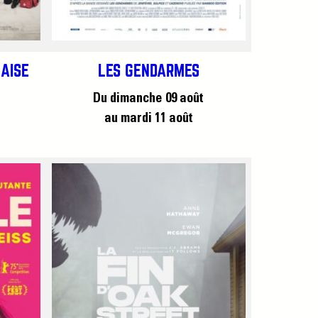
AISE
LES GENDARMES
Du dimanche 09 août
au mardi 11 août