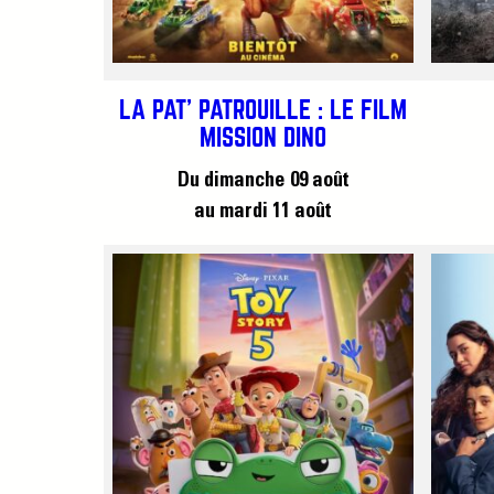
LA PAT’ PATROUILLE : LE FILM
MISSION DINO
Du dimanche 09 août
au mardi 11 août