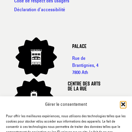
Code de respect des usagers
Déclaration d’accessibilité
PALACE
Rue de
Brantignies, 4
7800 Ath
CENTRE DES ARTS
DE LA RUE
Rue de France, 20-
Gérer le consentement
22
7800 Ath
Pour offrir les meilleures expériences, nous utilisons des technologies telles que les
cookies pour stocker et/ou accéder aux informations des appareils. Le fait de
CINEMA L’ECRAN
consentir à ces technologies nous permettra de traiter des données telles que le
comportement de navigation ou les ID uniques sur ce site. Le fait de ne pas