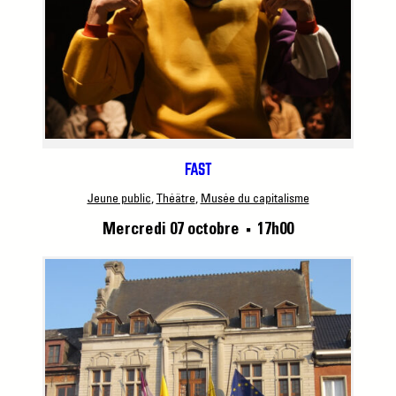
FAST
Jeune public
, 
Théâtre
, 
Musée du capitalisme
Mercredi 07 octobre
17h00
■