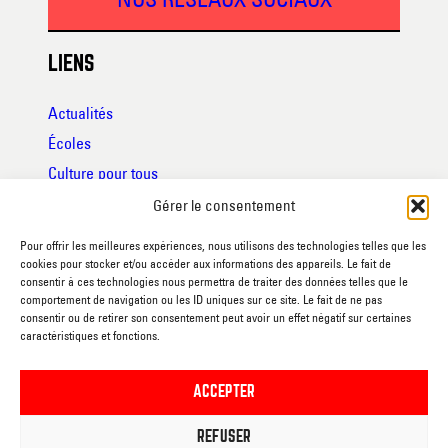
LIENS
Actualités
Écoles
Culture pour tous
Qui sommes-nous
Gérer le consentement
Mise à disposition des salles
Pour offrir les meilleures expériences, nous utilisons des technologies telles que les
Publications
cookies pour stocker et/ou accéder aux informations des appareils. Le fait de
consentir à ces technologies nous permettra de traiter des données telles que le
Foire aux questions
comportement de navigation ou les ID uniques sur ce site. Le fait de ne pas
consentir ou de retirer son consentement peut avoir un effet négatif sur certaines
Partenaires
caractéristiques et fonctions.
RGPD
ACCEPTER
Conditions générales de vente
REFUSER
Code de respect des usagers