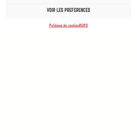
Déclaration d’accessibilité
VOIR LES PRÉFÉRENCES
Politique de cookies
RGPD
PALACE
Rue de
Brantignies, 4
7800 Ath
CENTRE DES ARTS
DE LA RUE
Rue de France, 20-
22
7800 Ath
CINEMA L’ECRAN