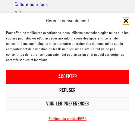
Culture pour tous
Qui sommes-nous
Gérer le consentement
Mise à disposition des salles
Publications
Pour offrir les meilleures expériences, nous utilisons des technologies telles que les
cookies pour stocker et/ou accéder aux informations des appareils. Le fait de
Foire aux questions
consentir à ces technologies nous permettra de traiter des données telles que le
Partenaires
comportement de navigation ou les ID uniques sur ce site. Le fait de ne pas
consentir ou de retirer son consentement peut avoir un effet négatif sur certaines
caractéristiques et fonctions.
RGPD
Conditions générales de vente
ACCEPTER
Code de respect des usagers
REFUSER
Déclaration d’accessibilité
VOIR LES PRÉFÉRENCES
Politique de cookies
RGPD
PALACE