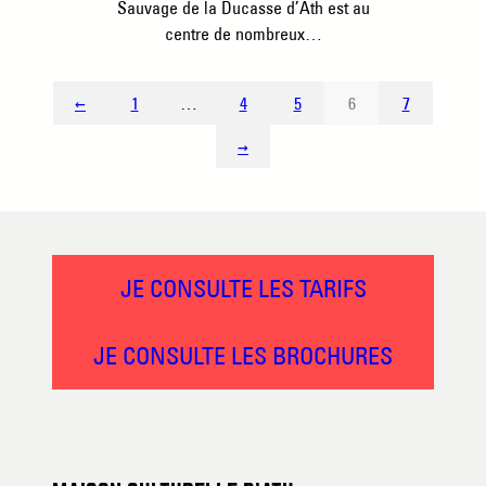
Sauvage de la Ducasse d’Ath est au
centre de nombreux…
←
1
…
4
5
6
7
→
JE CONSULTE LES TARIFS
JE CONSULTE LES BROCHURES