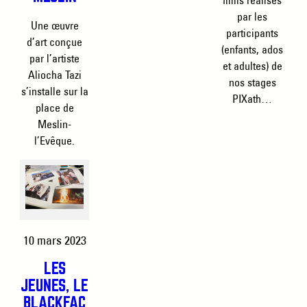
films réalisés
par les
Une œuvre
participants
d’art conçue
(enfants, ados
par l’artiste
et adultes) de
Aliocha Tazi
nos stages
s’installe sur la
PIXath…
place de
Meslin-
l’Evêque.
10 mars 2023
LES
JEUNES, LE
BLACKFAC