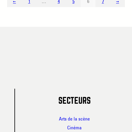
←
1
…
4
5
6
7
→
SECTEURS
Arts de la scène
Cinéma