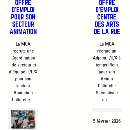
OFFRE
OFFRE
D’EMPLOI
D’EMPLOI
POUR SON
CENTRE
SECTEUR
DES ARTS
ANIMATION
DE LA RUE
La MCA
La MCA
recrute une
recrute un
Coordination
Adjoint F/H/X à
(de secteur et
temps Plein
d’équipe) F/H/X
pour son
pour son
Action
secteur
Culturelle
Animation
Spécialisée
Culturelle…
en…
5 février 2026