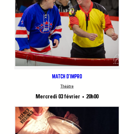
MATCH D’IMPRO
Théâtre
Mercredi 03 février
20h00
■
S
C
È
N
S
V
O
I
S
I
N
E
E
S