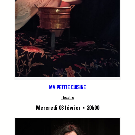
MA PETITE CUISINE
Théâtre
Mercredi 03 février
20h00
■
S
C
È
N
S
V
O
I
S
I
N
E
E
S