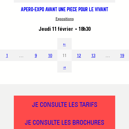
APÉRO-EXPO AVANT UNE PIÈCE POUR LE VIVANT
Expositions
Jeudi 11 février
18h30
■
←
1
…
9
10
11
12
13
…
19
→
JE CONSULTE LES TARIFS
JE CONSULTE LES BROCHURES